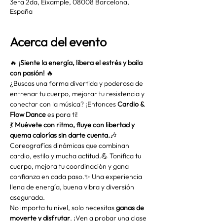
3era 2da, Eixample, 08008 Barcelona,
España
Acerca del evento
🔥 
¡Siente la energía, libera el estrés y baila 
con pasión!
 🔥
¿Buscas una forma divertida y poderosa de 
entrenar tu cuerpo, mejorar tu resistencia y 
conectar con la música? ¡Entonces 
Cardio & 
Flow Dance
 es para ti!
💃 
Muévete con ritmo, fluye con libertad y 
quema calorías sin darte cuenta.
🎶 
Coreografías dinámicas que combinan 
cardio, estilo y mucha actitud.💪 Tonifica tu 
cuerpo, mejora tu coordinación y gana 
confianza en cada paso.✨ Una experiencia 
llena de energía, buena vibra y diversión 
asegurada.
No importa tu nivel, solo necesitas 
ganas de 
moverte y disfrutar
. ¡Ven a probar una clase 