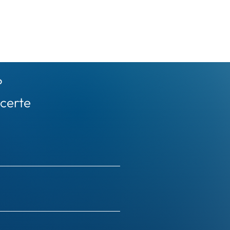
?
certe