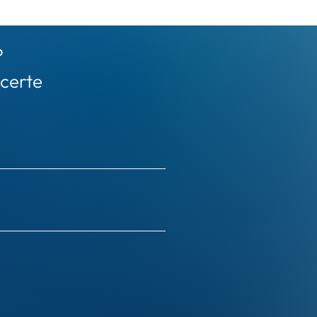
?
certe