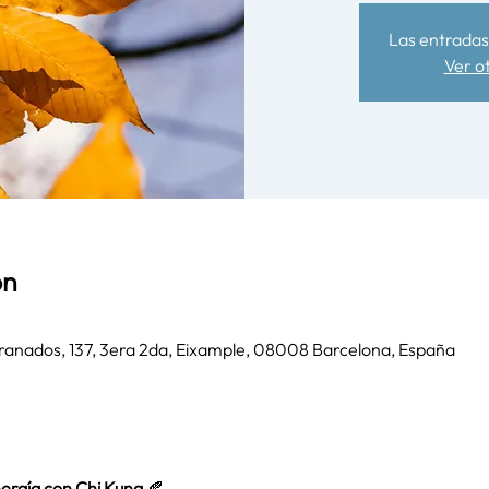
Las entradas 
Ver o
ón
ranados, 137, 3era 2da, Eixample, 08008 Barcelona, España
nergía con Chi Kung
 🍂