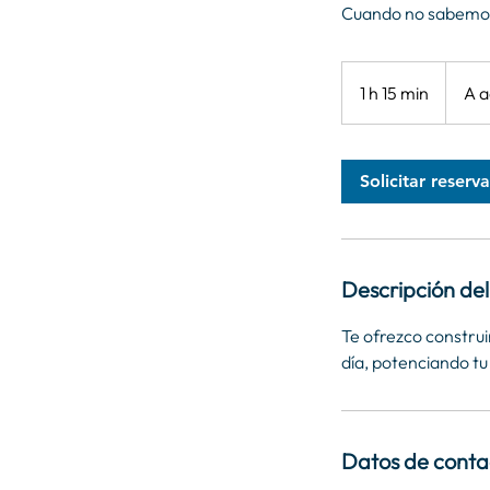
Cuando no sabemos
A
acordar.
1 h 15 min
1
A a
1
5
Solicitar reserva
m
i
n
Descripción del 
Te ofrezco construir
día, potenciando tu
Datos de conta