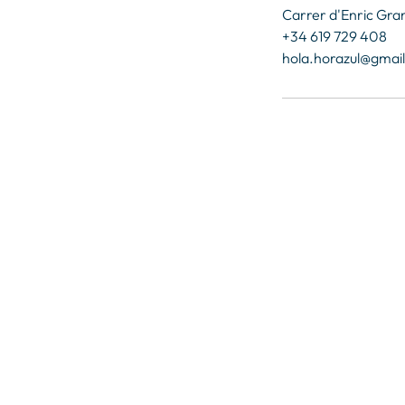
Carrer d'Enric Gran
+34 619 729 408
hola.horazul@gmai