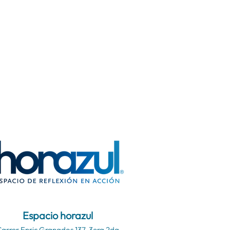
Espacio horazul
arrer Enric Granados 137, 3era 2da